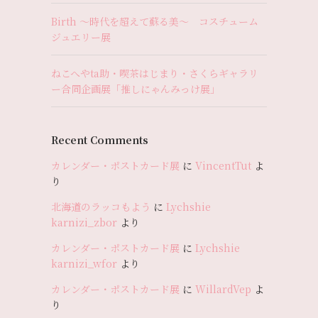
Birth 〜時代を超えて蘇る美〜 コスチューム
ジュエリー展
ねこへやta助・喫茶はじまり・さくらギャラリ
ー合同企画展「推しにゃんみっけ展」
Recent Comments
カレンダー・ポストカード展
に
VincentTut
よ
り
北海道のラッコもよう
に
Lychshie
karnizi_zbor
より
カレンダー・ポストカード展
に
Lychshie
karnizi_wfor
より
カレンダー・ポストカード展
に
WillardVep
よ
り