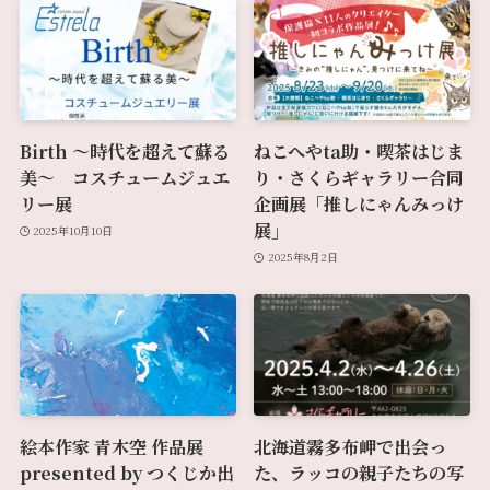
Birth 〜時代を超えて蘇る
ねこへやta助・喫茶はじま
美〜 コスチュームジュエ
り・さくらギャラリー合同
リー展
企画展「推しにゃんみっけ
展」
2025年10月10日
2025年8月2日
絵本作家 青木空 作品展
北海道霧多布岬で出会っ
presented by つくじか出
た、ラッコの親子たちの写