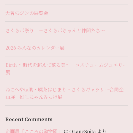
大曽根ジンの展覧会
さくらポ祭り 〜さくらポちゃんと仲間たち〜
2026 みんなのカレンダー展
Birth 〜時代を超えて蘇る美〜 コスチュームジュエリー
展
ねこへやta助・喫茶はじまり・さくらギャラリー合同企
画展「推しにゃんみっけ展」
Recent Comments
企画展「こころの動物園」
に
OLaneSpita
より