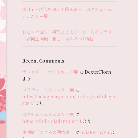
Birth 〜時代を超えて蘇る美〜 コスチューム
ジュエリー展
ねこへやta助・喫茶はじまり・さくらギャラリ
ー合同企画展「推しにゃんみっけ展」
Recent Comments
カレンダー・ポストカード展
に
DexterFlorn
より
コスチュームジュエリー展
に
https://betagenagn.com/author/earltobey0
8084/
より
コスチュームジュエリー展
に
https://dlr.li/ioladampier44
より
企画展「こころの動物園」
に
aviator_nyPn
よ