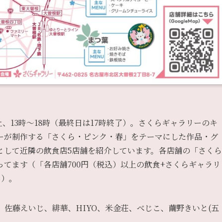
・土、13時〜18時（最終日は17時終了）。さくらギャラリーのキ
ーが制作する「さくら・ピンク・春」をテーマにした作品・グ
として近隣の飲食店5店舗を紹介しています。各店舗の「さくら
てます（「各店舗700円（税込）以上の飲食+さくらギャラリ
ト）。
萌花、佐藤えいじ、緋華、HIYO、米金荘、べじこ、繭野きいと(五