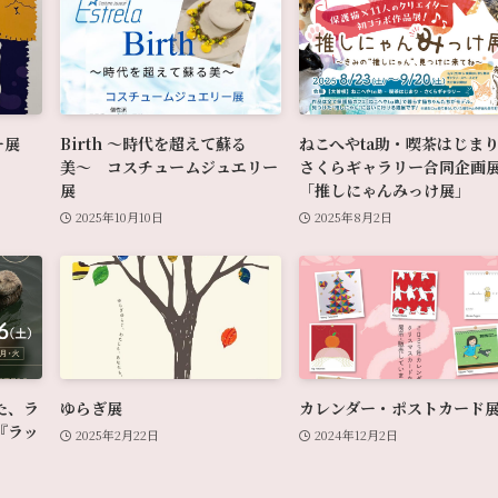
ー展
Birth 〜時代を超えて蘇る
ねこへやta助・喫茶はじま
美〜 コスチュームジュエリー
さくらギャラリー合同企画
展
「推しにゃんみっけ展」
2025年10月10日
2025年8月2日
た、ラ
ゆらぎ展
カレンダー・ポストカード
『ラッ
2025年2月22日
2024年12月2日