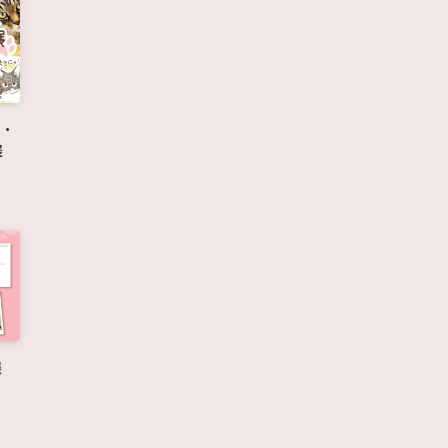
り・
展
展