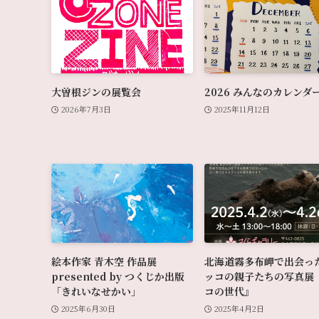
大曽根ジンの展覧会
2026 みんなのカレンダ
2026年7月3日
2025年11月12日
絵本作家 青木空 作品展
北海道霧多布岬で出会っ
presented by つくじか出版
ッコの親子たちの写真展
「きれいなせかい」
コの世代』
2025年6月30日
2025年4月2日